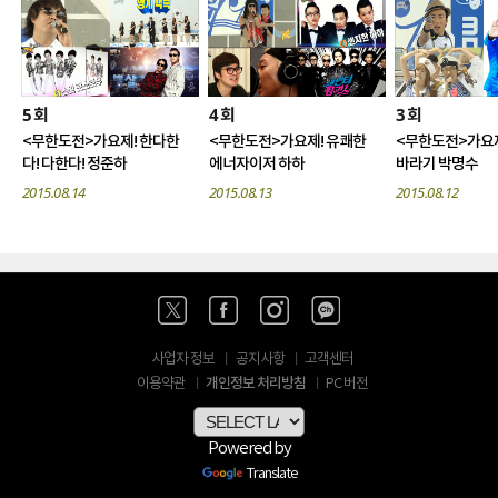
5
4
3
회
회
회
<무한도전>가요제! 한다한
<무한도전>가요제! 유쾌한
<무한도전>가요제
다! 다한다! 정준하
에너자이저 하하
바라기 박명수
2015.08.14
2015.08.13
2015.08.12
사업자 정보
공지사항
고객센터
개인정보 처리방침
이용약관
PC 버전
Powered by
Translate