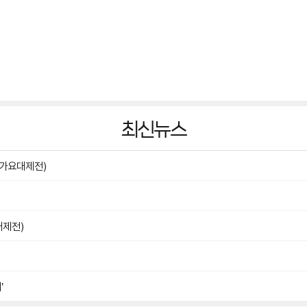
최신뉴스
 가요대제전)
요대제전)
’