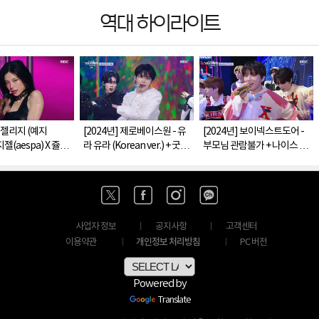
역대 하이라이트
] 젤리지 (예지
[2024년] 제로베이스원 - 유
[2024년] 보이넥스트도어 -
X 지젤(aespa) X 쥴리
라 유라 (Korean ver.) + 굿 소
부모님 관람불가 + 나이스 가
LIFE)) - 톡식 (YEJI
배드 (ZEROBASEONE -
이 (BOYNEXTDOOR -
 X JULIE - Toxic)
YURA YURA + GOOD SO
Dangerous + Nice Guy)
BAD)
사업자 정보
공지사항
고객센터
개인정보 처리방침
이용약관
PC 버전
Powered by
Translate