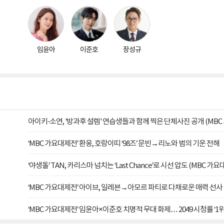
임윤아
이준호
장성규
아이키-소연, '방과후 설렘' 연습생들과 함께 찍은 단체사진 공개 (MBC
‘MBC 가요대제전’ 환웅, 호랑이띠 ‘98즈’ 문빈→리노와 범의 기운 전해
‘야생돌’ TAN, 카리스마 넘치는 ‘Last Chance’로 시선 압도 (MBC 가
‘MBC 가요대제전’ 아이브, 일레븐→아모르 파티로 다채로운 매력 선사
‘MBC 가요대제전’ 임윤아×이준호 치명적 무대 화제… 2049 시청률 ‘1위