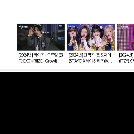
[2024년] 라이즈 - 으르렁 (원
[2024년] 단짝즈 (윤 & 재이
[2024년
곡: EXO) (RIIZE - Growl)
(STAYC) X 레이 & 리즈(IVE))
(ITZY) 
- 락 유 (Yoon & J X REI & LIZ
(KISS OF 
- Rock U)
X GISELLE