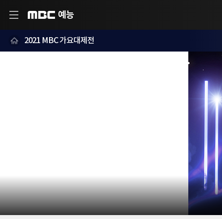
예능
MBC
2021 MBC 가요대제전