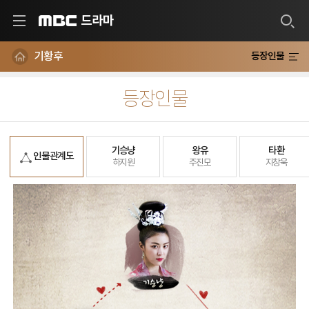
드라마
MBC
기황후
등장인물
등장인물
기승냥
왕유
타환
인물 관계도
하지원
주진모
지창욱