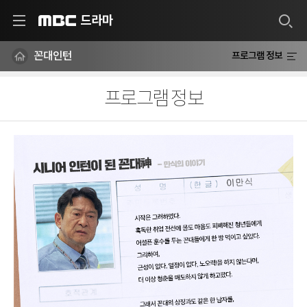
드라마
MBC
꼰대인턴
프로그램 정보
프로그램 정보