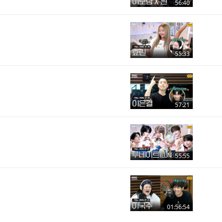
56:40
55:33
57:21
55:55
01:56:54