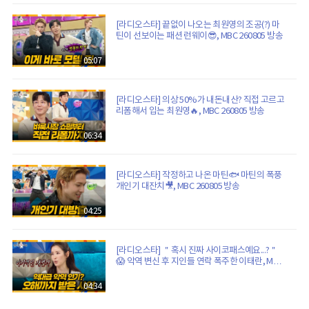
[라디오스타] 끝없이 나오는 최원영의 조공(?) 마
틴이 선보이는 패션 런웨이😎, MBC 260805 방송
05:07
[라디오스타] 의상 50%가 내돈내산? 직접 고르고
리폼해서 입는 최원영🔥, MBC 260805 방송
06:34
[라디오스타] 작정하고 나온 마틴🐟 마틴의 폭풍
개인기 대잔치🎥, MBC 260805 방송
04:25
[라디오스타] ＂혹시 진짜 사이코패스예요...?＂
😱 악역 변신 후 지인들 연락 폭주한 이태란, MBC
260805 방송
04:34