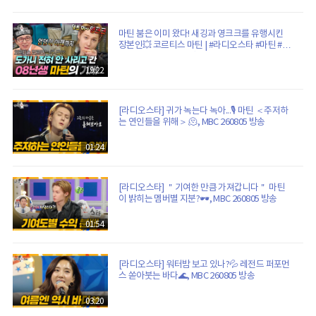
마틴 붐은 이미 왔다! 새깅과 영크크를 유행시킨
장본인💥 코르티스 마틴 | #라디오스타 #마틴 #코
르티스 MBC260805방송
19:22
[라디오스타] 귀가 녹는다 녹아...🎙️ 마틴 ＜주저하
는 연인들을 위해＞ 🫠, MBC 260805 방송
01:24
[라디오스타] ＂기여한 만큼 가져갑니다＂ 마틴
이 밝히는 멤버별 지분?🕶️, MBC 260805 방송
01:54
[라디오스타] 워터밤 보고 있나?💦 레전드 퍼포먼
스 쏟아붓는 바다🌊, MBC 260805 방송
03:20