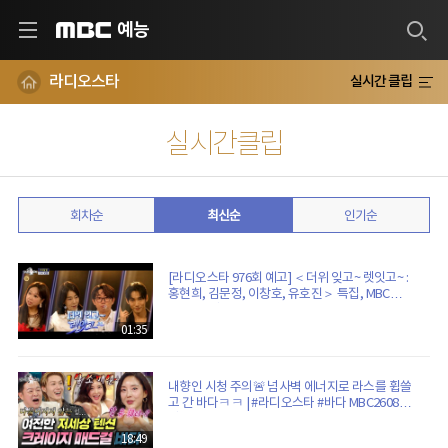
예능
MBC
라디오스타
실시간 클립
실시간클립
회차순
최신순
인기순
[라디오스타 976회 예고] ＜더위 잊고~ 렛잇고~ :
홍현희, 김문정, 이창호, 유호진＞ 특집, MBC
260812 방송
01:35
내향인 시청 주의🚨 넘사벽 에너지로 라스를 휩쓸
고 간 바다ㅋㅋ | #라디오스타 #바다 MBC260805
방송
18:49