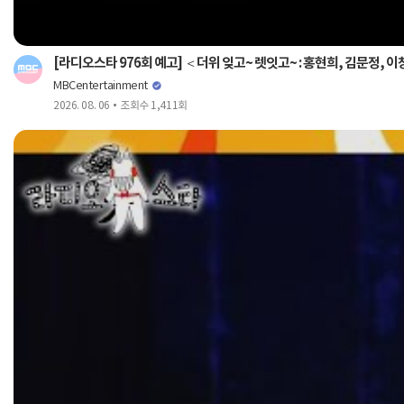
[라디오스타 976회 예고] ＜더위 잊고~ 렛잇고~ : 홍현희, 김문정, 이창
MBCentertainment
2026. 08. 06
조회수 1,411회