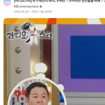
[라디오스타] 귀가 녹는다 녹아...🎙️ 마틴 ＜주저하는 연인들을 위해＞ 🫠
MBCentertainment
2026. 08. 06
조회수 240,356회