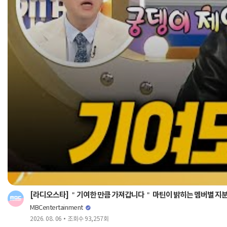
[라디오스타] ＂기여한 만큼 가져갑니다＂ 마틴이 밝히는 멤버별 지분?🕶️
MBCentertainment
2026. 08. 06
조회수 93,257회