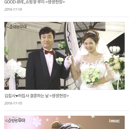
GOOD-BYE, 쇼핑왕 루이 <생생현장>
2016-11-10
김집사♥허집사 결혼하는 날 <생생현장>
2016-11-10