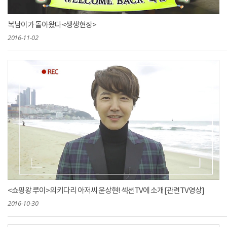
복남이가 돌아왔다 <생생현장>
2016-11-02
<쇼핑왕 루이>의 키다리 아저씨 윤상현! 섹션TV에 소개 [관련TV영상]
2016-10-30