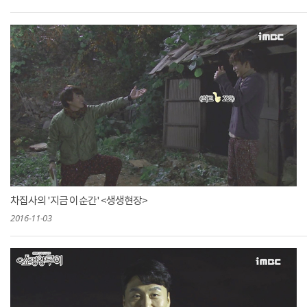
차집사의 '지금 이 순간' <생생현장>
2016-11-03