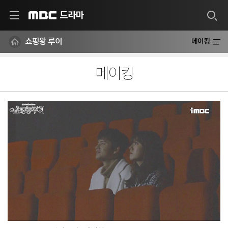
드라마
MBC
쇼핑왕 루이
메이킹
메이킹