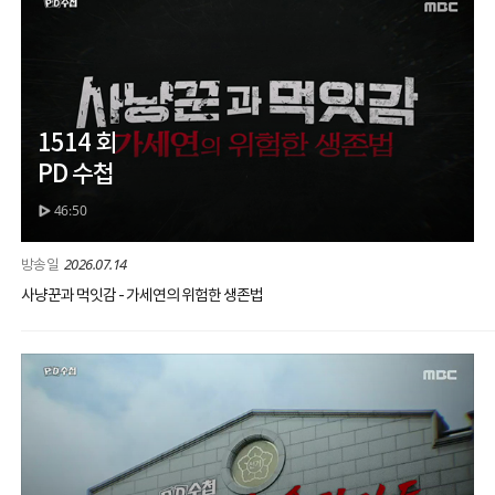
1514 회
PD 수첩
46:50
2026.07.14
사냥꾼과 먹잇감 - 가세연의 위험한 생존법