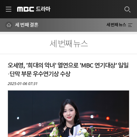
드라마
MBC
세 번째 결혼
세 번째 뉴스
세 번째 뉴스
오세영, '희대의 악녀' 열연으로 'MBC 연기대상' 일일
·단막 부문 우수연기상 수상
2025-01-06 07:31