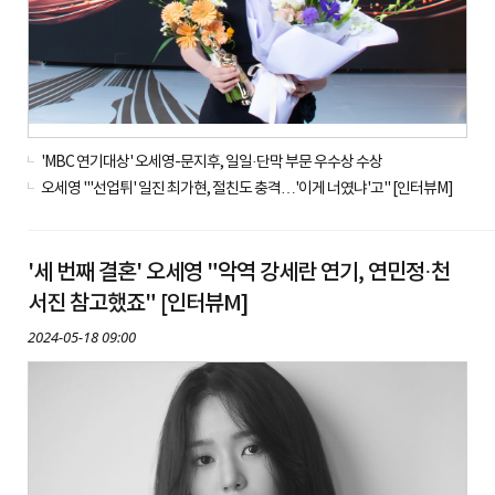
'MBC 연기대상' 오세영-문지후, 일일·단막 부문 우수상 수상
오세영 "'선업튀' 일진 최가현, 절친도 충격…'이게 너였냐'고" [인터뷰M]
'세 번째 결혼' 오세영 "악역 강세란 연기, 연민정·천
서진 참고했죠" [인터뷰M]
2024-05-18 09:00