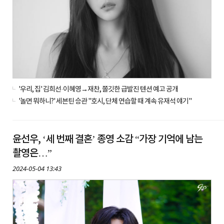
'우리, 집' 김희선·이혜영→재찬, 쫄깃한 급발진 텐션 예고 공개
'놀면 뭐하니?' 세븐틴 승관 "호시, 단체 연습할 때 계속 유재석 얘기"
윤선우, ‘세 번째 결혼’ 종영 소감 “가장 기억에 남는
촬영은…”
2024-05-04 13:43