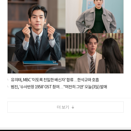
유의태, MBC '이토록 친밀한 배신자' 합류…한석규와 호흡
범진, '수사반장 1958' OST 참여…''여전히 그댄' 오늘(3일) 발매
더 보기