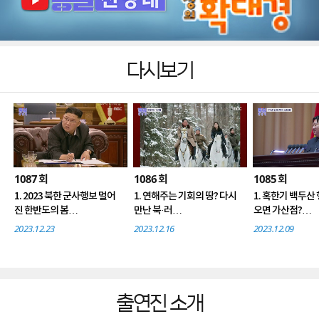
다시보기
1087
1086
1085
회
회
회
1. 2023 북한 군사행보 멀어
1. 연해주는 기회의 땅? 다시
1. 혹한기 백두산
진 한반도의 봄
만난 북·러
오면 가산점?
2. 2023 북한 사회와 문화 변
2. 3년 걸린 물길공사 '기념비
2. 연설에 드러난
2023.12.23
2023.12.16
2023.12.09
화 그리고 한계
적 창조물'?
아킬레스건
3. 미래 세대와 함께 한 2023
3. 다시 쓰는 마스크 북한도
3. 자꾸 우는 김
통일현장
폐렴 공포
담긴 통치술
4. 2023 북한 외교 핵심은 반
4. 북한 MZ세대의 이중생활
4. 프랑스 건축 
미연대
'헌법절'은 송년회 날?
북한 대형공사의 
출연진 소개
5. 통일전망대 34년에 담긴
5. 이북도민에 화가까지..통
5. 남한 이웃과 나