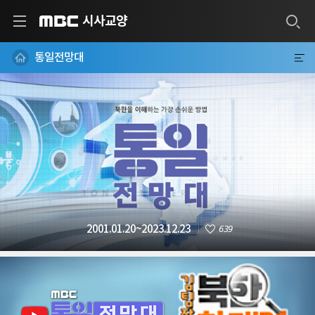
시사교양
MBC
통일전망대
639
2001.01.20~2023.12.23