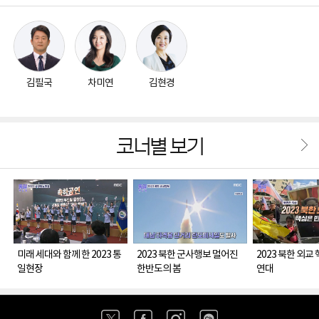
남북관계 굴곡
일미술의 세계
도 명태김치'
6. 북한말 한마디 – 왕벌젖
6. 북한말 한마디 
김필국
차미연
김현경
코너별 보기
미래 세대와 함께 한 2023 통
2023 북한 군사행보 멀어진
2023 북한 외교
일현장
한반도의 봄
연대