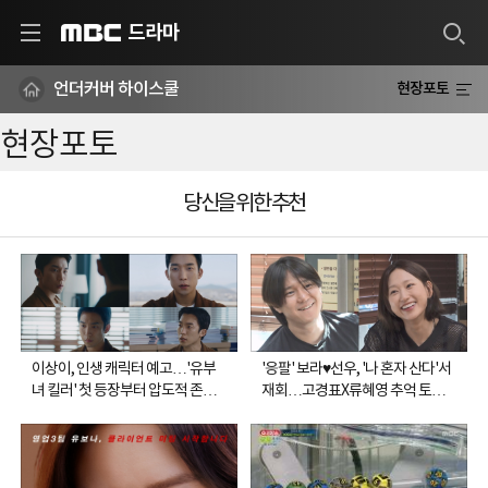
드라마
MBC
언더커버 하이스쿨
현장포토
현장포토
당신을 위한 추천
이상이, 인생 캐릭터 예고…'유부
'응팔' 보라♥선우, '나 혼자 산다'서
녀 킬러' 첫 등장부터 압도적 존재
재회…고경표X류혜영 추억 토크
감
봇물