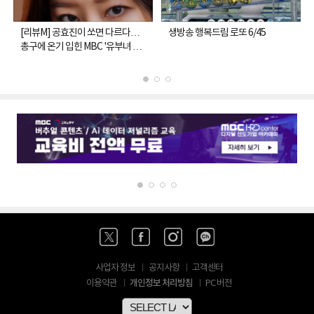
[리뷰M] 공효진이 쏘면 다르다…
생방송 행복드림 로또 6/45
총구에 온기 입힌 MBC '유부녀 킬
러'★★★
사업자 정보
공지사항
고객센터
개인정보 처리방침
이용약관
PC 버전