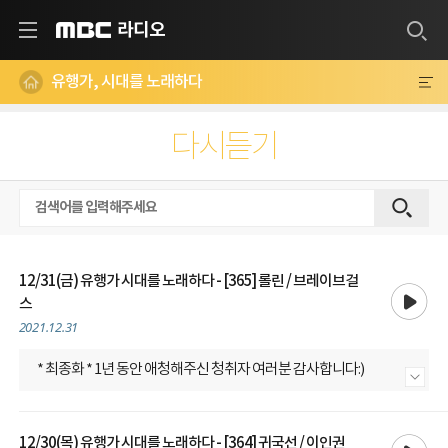
라디오
MBC
유행가, 시대를 노래하다
다시듣기
12/31(금) 유행가 시대를 노래하다 - [365] 롤린 / 브레이브걸
재생
스
2021.12.31
* 최종화 * 1년 동안 애청해주신 청취자 여러분 감사합니다:)
내용 더보기
재생
12/30(목) 유행가 시대를 노래하다 - [364] 귀국선 / 이인권