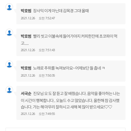
USER
장사익 이게 아닌데 김목경 그대 올때
박호범
2021.12.26
오전 7:52:47
USER
빨리 씻고 이불속에 들어가야지 커피한잔에 초코파이 먹
박호범
고.....
2021.12.26
오전 7:51:43
USER
노래로 추위를 녹여보아요~ 어제보단 들 춥네 ㅋ
박호범
2021.12.26
오전 7:50:35
USER
진모님 오 도 잘 듣고 잘 배웠습니다. 음악을 좋아하는 나는
서국순
이 시간이 행복합니다.. 오늘드 수고 많았습니다. 올한해 참 감사했
습니다. 가는 해 마무리 잘하시고 새해 복 많이 받으세요!♡♡
2021.12.26
오전 7:49:55