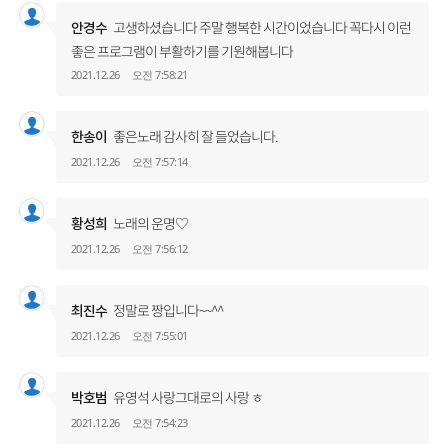
USER
고생하셨습니다 주말 행복한 시간이었습니다 꼭다시 이런
안경수
좋은 프로그램이 부활하기를 기원해봅니다
2021.12.26
오전 7:58:21
USER
좋은노래 감사히 잘 들었습니다.
한송이
2021.12.26
오전 7:57:14
USER
노래의 운명♡
황성희
2021.12.26
오전 7:56:12
USER
정말로 짱입니다~~^^
최진수
2021.12.26
오전 7:55:01
USER
유영석 사랑그대로의 사랑 ㅎ
박호범
2021.12.26
오전 7:54:23