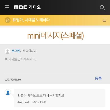
라디오
MBC
유행가, 시대를 노래하다
mini 메시지(스페셜)
로그인
이 필요합니다.
등록
120
/120
Byte
USER
팟케스트로 다시 듣기할게요
안경수
2021.12.26
오전 7:59:37