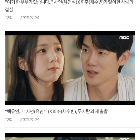
"여기 한 부부가 있습니다..." 사언(유연석) X 희주(채수빈)가 맞이한 사랑의
결실
12회
2025.01.04
"백유연...?" 사언(유연석) X 희주(채수빈), 두 사람의 새 출발
12회
2025.01.04