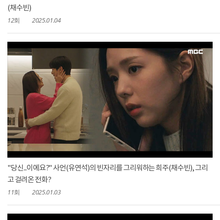
(채수빈)
12회
2025.01.04
"당신...이에요?" 사언(유연석)의 빈자리를 그리워하는 희주(채수빈), 그리
고 걸려온 전화?
11회
2025.01.03