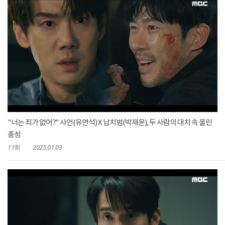
"너는 죄가 없어?" 사언(유연석) X 납치범(박재윤), 두 사람의 대치 속 울린
총성
11회
2025.01.03