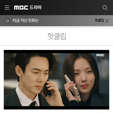
드라마
MBC
지금 거신 전화는
핫클립
핫클립