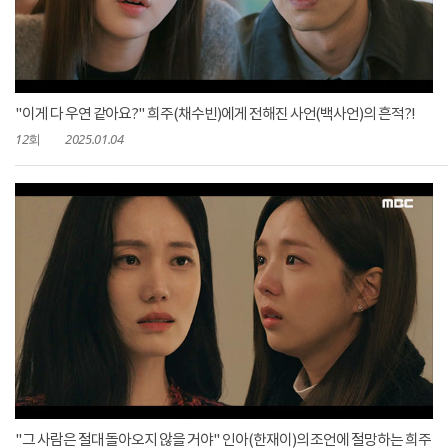
"이게 다 우연 같아요?" 희주(채수빈)에게 전해진 사언(백사언)의 흔적?!
12회
2025.01.04
"그 사람은 절대 돌아오지 않을 거야" 인아(한재이)의 조언에 절망하는 희주