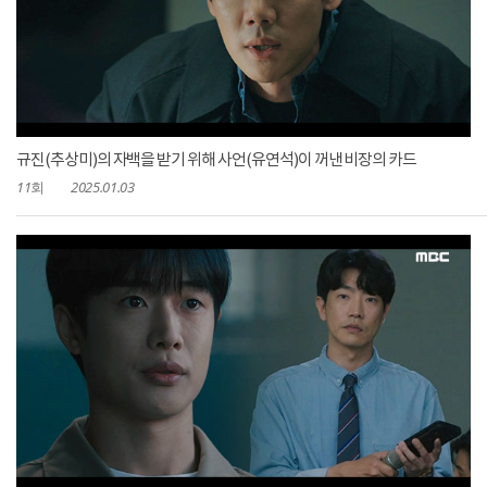
규진(추상미)의 자백을 받기 위해 사언(유연석)이 꺼낸 비장의 카드
11회
2025.01.03