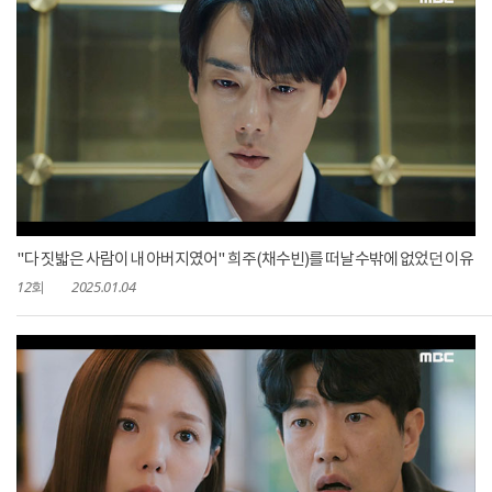
"다 짓밟은 사람이 내 아버지였어" 희주(채수빈)를 떠날 수밖에 없었던 이유
12회
2025.01.04