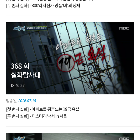
[두 번째 실화] - 800억 자산가 명품‘녀’의 정체
368 회
실화탐사대
46:27
2026.07.16
[첫 번째 실화] - 아파트를 뒤흔드는 19금 욕설
[두 번째 실화] - 미스터리 낙서 in 서울