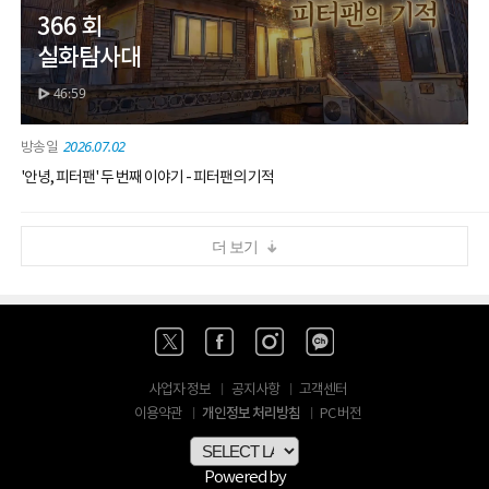
366 회
실화탐사대
46:59
2026.07.02
'안녕, 피터팬' 두 번째 이야기 - 피터팬의 기적
더 보기
사업자 정보
공지사항
고객센터
개인정보 처리방침
이용약관
PC 버전
Powered by