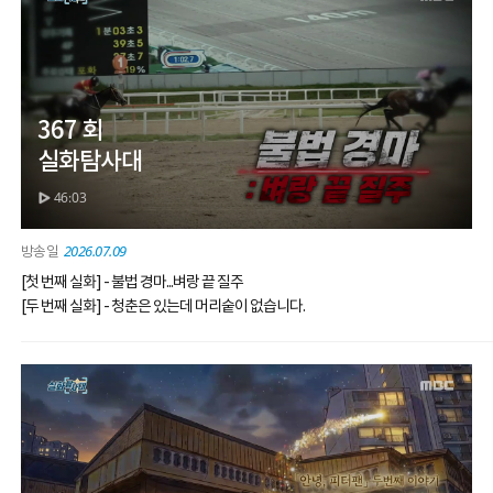
367 회
실화탐사대
46:03
2026.07.09
[첫 번째 실화] - 불법 경마...벼랑 끝 질주
[두 번째 실화] - 청춘은 있는데 머리숱이 없습니다.