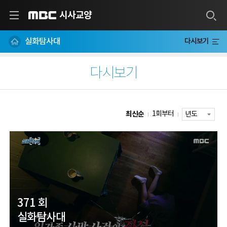
시사교양
MBC
실화탐사대
다시보기
다시보기
최신순
1회부터
371 회
실화탐사대