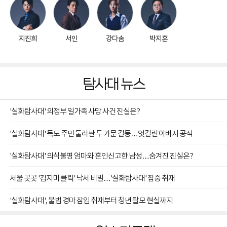
지진희
서인
강다솜
박지훈
탐사대 뉴스
'실화탐사대' 의정부 일가족 사망 사건 진실은?
'실화탐사대' 독도 주민 둘러싼 두 가문 갈등…엇갈린 아버지 공적
'실화탐사대' 의식불명 엄마와 혼인신고한 남성…숨겨진 진실은?
서울 곳곳 '김지미 클릭' 낙서 비밀…'실화탐사대' 집중 취재
'실화탐사대', 불법 경마 잠입 취재부터 청년 탈모 현실까지