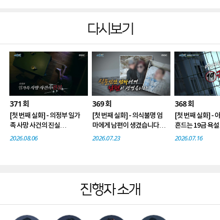
다시보기
371
369
368
회
회
회
[첫 번째 실화] - 의정부 일가
[첫 번째 실화] - 의식불명 엄
[첫 번째 실화] -
족 사망 사건의 진실
마에게 남편이 생겼습니다.
흔드는 19금 욕설
[두 번째 실화] - 사랑방 사장
[두 번째 실화] - 800억 자산
[두 번째 실화] -
2026.08.06
2026.07.23
2026.07.16
님의 두 얼굴
가 명품‘녀’의 정체
서 in 서울
진행자 소개