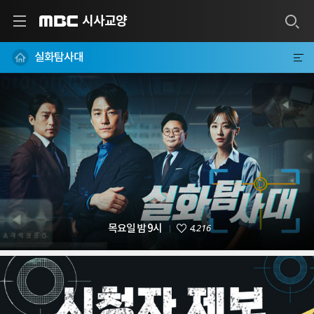
시사교양
MBC
실화탐사대
4,216
목요일 밤 9시