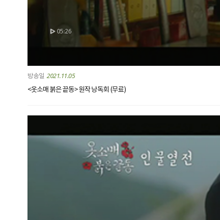
05:26
2021.11.05
<옷소매 붉은 끝동> 원작 낭독회 (무료)