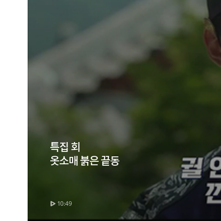
특집 회
옷소매 붉은 끝동
10:49