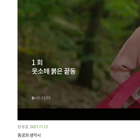
1 회
옷소매 붉은 끝동
01:12:55
2021.11.12
동궁과 생각시