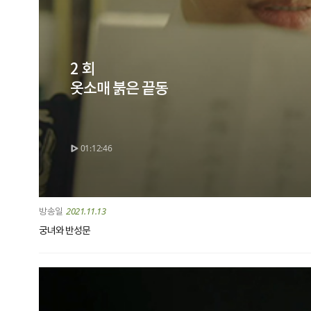
2 회
옷소매 붉은 끝동
01:12:46
2021.11.13
궁녀와 반성문