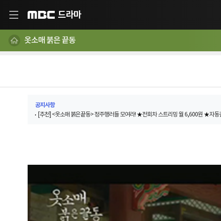
드라마
MBC
옷소매 붉은 끝동
공지사항
[추천] <옷소매 붉은끝동> 정주행러들 모여라! ★전회차 스트리밍 월 6,600원 ★자동결