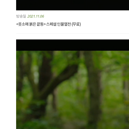
2021.11.06
<옷소매 붉은 끝동> 스페셜 인물열전 (무료)