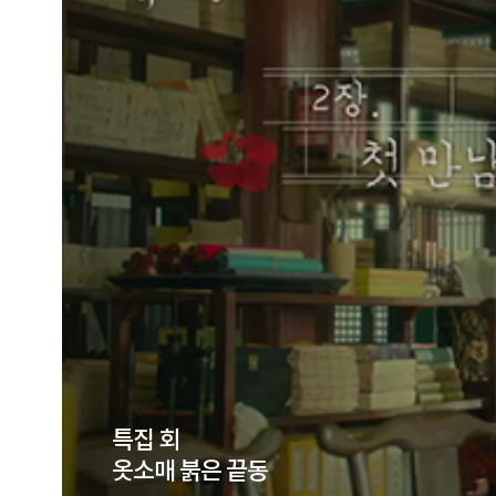
특집 회
옷소매 붉은 끝동