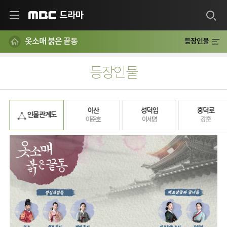
드라마
MBC
옷소매 붉은 끝동
등장인물
등장인물
이산
성덕임
홍덕로
인물 관계도
이준호
이세영
강훈