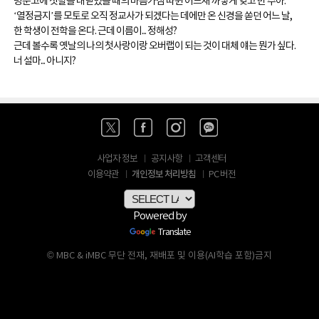
병문고에 첫발을 내딛었을 때의 마음가짐 따윈 어느새 까맣게 잊고 만 수아.
‘열정금지’를 모토로 오직 정교사가 되겠다는 데에만 온 신경을 쏟던 어느 날,
한 학생이 전학을 온다. 근데 이름이... 정해성?
근데 볼수록 옛날의 나의 첫사랑이랑 오버랩이 되는 것이 대체 얘는 뭔가 싶다.
너 설마... 아니지?
사업자 정보
공지사항
고객센터
개인정보 처리방침
이용약관
PC 버전
Powered by
Translate
© MBC & iMBC 무단 전재, 재배포 및 이용(AI학습 포함)금지