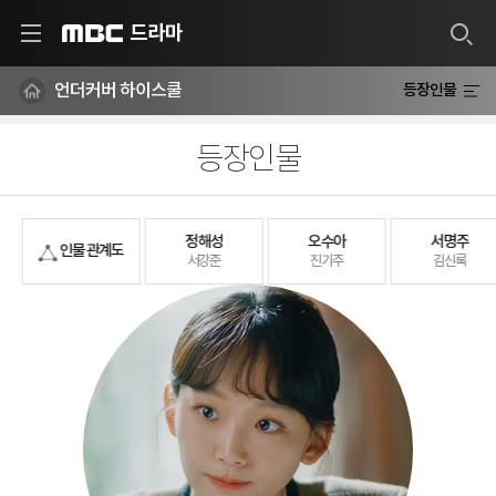
드라마
MBC
언더커버 하이스쿨
등장인물
등장인물
정해성
오수아
서명주
인물 관계도
서강준
진기주
김신록