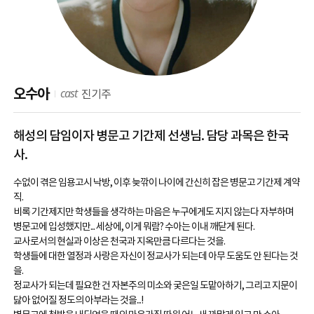
cast
오수아
진기주
해성의 담임이자 병문고 기간제 선생님. 담당 과목은 한국
사.
수없이 겪은 임용고시 낙방, 이후 늦깎이 나이에 간신히 잡은 병문고 기간제 계약
직.
비록 기간제지만 학생들을 생각하는 마음은 누구에게도 지지 않는다 자부하며
병문고에 입성했지만... 세상에, 이게 뭐람? 수아는 이내 깨닫게 된다.
교사로서의 현실과 이상은 천국과 지옥만큼 다르다는 것을.
학생들에 대한 열정과 사랑은 자신이 정교사가 되는데 아무 도움도 안 된다는 것
을.
정교사가 되는데 필요한 건 자본주의 미소와 궂은일 도맡아하기, 그리고 지문이
닳아 없어질 정도의 아부라는 것을...!