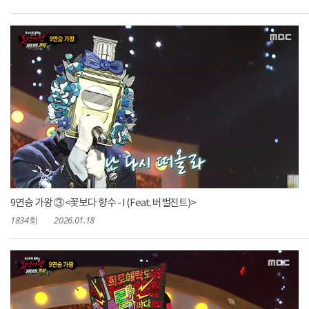
9연승 가왕 ③ <꽃보다 향수 - I (Feat. 버벌진트)>
1834회
2026.01.18