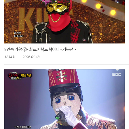
9연승 가왕 ② <희로애락도 락이다 - 거북선>
1834회
2026.01.18