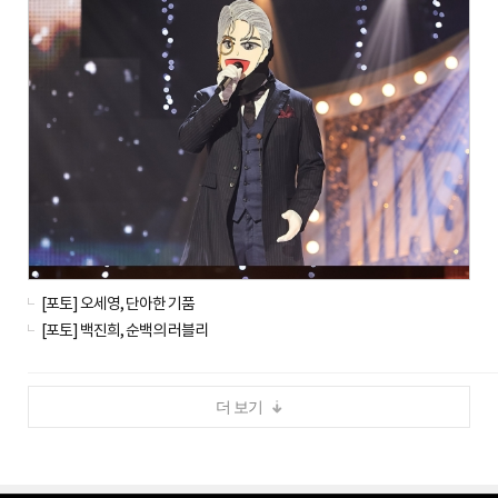
[포토] 오세영, 단아한 기품
[포토] 백진희, 순백의 러블리
더 보기