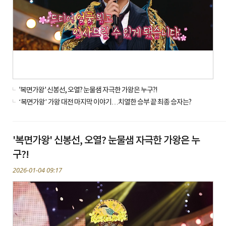
'복면가왕' 신봉선, 오열? 눈물샘 자극한 가왕은 누구?!
‘복면가왕’ 가왕 대전 마지막 이야기…치열한 승부 끝 최종 승자는?
'복면가왕' 신봉선, 오열? 눈물샘 자극한 가왕은 누
구?!
2026-01-04 09:17