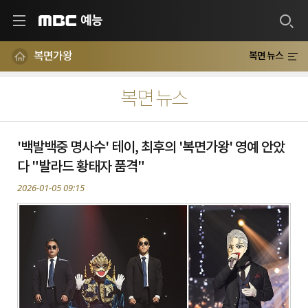
예능
MBC
복면가왕
복면 뉴스
복면 뉴스
'백발백중 명사수' 테이, 최후의 '복면가왕' 영예 안았
다 "발라드 황태자 품격"
2026-01-05 09:15