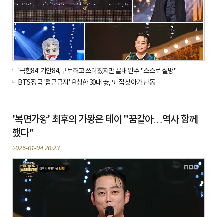
'극한84' 기안84, 구토하고 쓰러졌지만 끝내 완주 "스스로 실망"
BTS 정국 '접근금지' 요청한 30대 女, 또 집 찾아가 난동
'복면가왕' 최후의 가왕은 테이 "꿈같아…역사 함께
했다"
2026-01-04 20:23