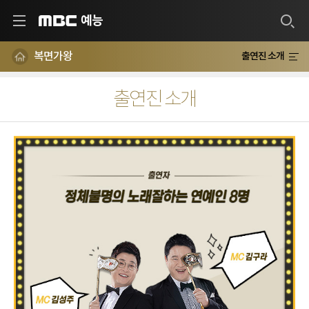
예능
MBC
복면가왕
출연진 소개
출연진 소개