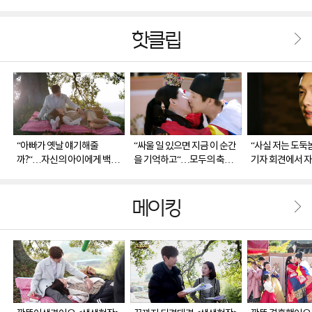
핫클립
“아빠가 옛날 얘기해줄
“싸울 일 있으면 지금 이 순간
“사실 저는 도둑
까?“…자신의 아이에게 백산
을 기억하고“…모두의 축복
기자 회견에서 자
장군의 이야기를 들려주는 돌
속에 혼례식 치룬 소주(서주
고백하는 돌목(
목(지현우)
현)♥돌목(지현우)
메이킹