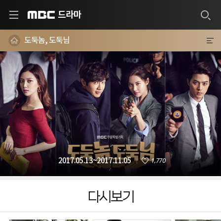
드라마
MBC
도둑놈, 도둑님
1,770
2017.05.13~2017.11.05
다시보기