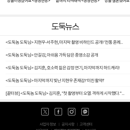
깡똘이생겼어요 <생생현장>
끝까지 티격태격 <생생현장>
깡똘 결혼했어요
도둑뉴스
<도둑놈 도둑님> 지현우-서주현, 마지막 촬영 비하인드 공개! '전통 혼례부터 임신까지'
<도둑놈 도둑님> 안길강, 아쉬움 가득 담은 종영소감 공개
<도둑놈 도둑님> 김지훈, 호소력 짙은 감정 연기, 마지막까지 하드캐리!
<도둑놈 도둑님> 마지막까지 빛난 지현우 존재감! ‘미친 활약!’
[끝터뷰] <도둑놈 도둑님> 김지훈, "첫 촬영부터 오열. 격하게 시작했다." 종영소감
사업자 정보
공지사항
고객센터