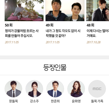
50
49
48
회
회
회
정의가 강물처럼 흐르는 사
내가 그 정도 각오도 없이 시
이제 다시는 떨어
회를 만들어 주십시오.
작했을 것 같아?
거예요.
2017.11.05
2017.11.05
2017.10.28
등장인물
장돌목
강소주
한준희
윤화영
돌목 가족