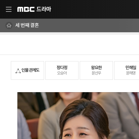
드라마
MBC
세 번째 결혼
정다정
왕요한
민해일
인물 관계도
오승아
윤선우
윤해영