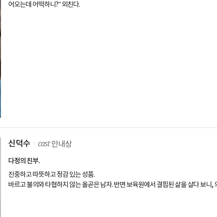
어오는데 어떡하니?” 외친다.
cast
신덕수
안내상
다정의 친부.
진중하고 따뜻하고 정감 있는 성품.
바르고 불의와 타협하지 않는 올곧은 남자. 반면 보육원에서 결핍된 삶을 살다 보니, 