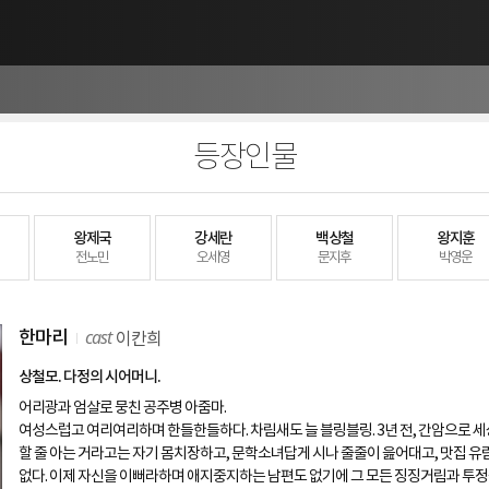
등장인물
왕제국
강세란
백상철
왕지훈
전노민
오세영
문지후
박영운
cast
한마리
이칸희
상철모. 다정의 시어머니.
어리광과 엄살로 뭉친 공주병 아줌마.
여성스럽고 여리여리하며 한들한들하다. 차림새도 늘 블링블링. 3년 전, 간암으로 세상
할 줄 아는 거라고는 자기 몸치장하고, 문학소녀답게 시나 줄줄이 읊어대고, 맛집 유
없다. 이제 자신을 이뻐라하며 애지중지하는 남편도 없기에 그 모든 징징거림과 투정을