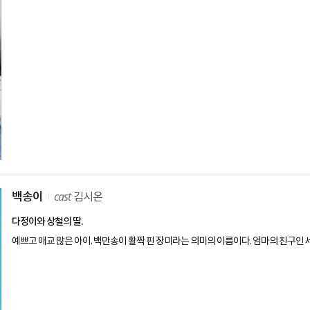
cast
백송이
김시온
다정이와 상철의 딸.
예쁘고 애교 많은 아이. 백만송이 활짝 핀 장미라는 의미의 이름이다. 엄마의 친구인 