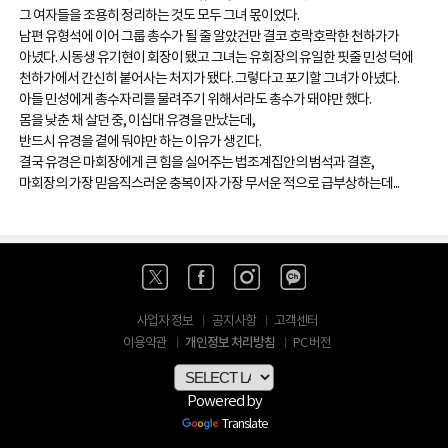
그 여자들을 조용히 정리하는 것도 모두 그녀 몫이었다.
남편 유형석에 이어 그룹 총수가 될 줄 알았건만 결코 호락호락한 천하가가
아녔다. 시동생 유기현이 회장이 됐고 그녀는 유회장의 유일한 핏줄 민성 덕에
천하가에서 간신히 붙어사는 처지가 됐다. 그렇다고 포기할 그녀가 아녔다.
아들 민성에게 총수자리를 물려주기 위해서라도 총수가 돼야만 했다.
몸을 낮춘 채 살던 중, 이십대 유경을 만났는데,
반드시 유경을 곁에 둬야만 하는 이유가 생긴다.
결국 유경은 마회장에게 큰 힘을 실어주는 법조계집안의 범석과 결혼,
마회장의 가장 믿음직스러운 충복이자 가장 무서운 적으로 급부상하는데...
사업자 정보
공지사항
고객센터
개인정보 처리방침
이용약관
PC 버전
Powered by
Translate