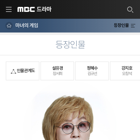
드라마
MBC
마녀의 게임
등장인물
등장인물
설유경
정혜수
강지호
인물 관계도
장서희
김규선
오창석