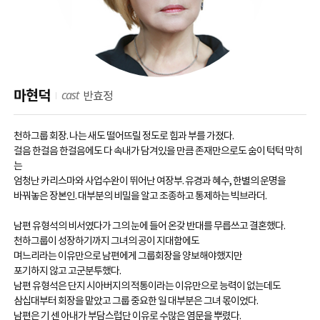
cast
마현덕
반효정
천하그룹 회장. 나는 새도 떨어뜨릴 정도로 힘과 부를 가졌다.
걸음 한걸음 한걸음에도 다 속내가 담겨있을 만큼 존재만으로도 숨이 턱턱 막히
는
엄청난 카리스마와 사업수완이 뛰어난 여장부. 유경과 혜수, 한별의 운명을
바꿔놓은 장본인. 대부분의 비밀을 알고 조종하고 통제하는 빅브라더.
남편 유형석의 비서였다가 그의 눈에 들어 온갖 반대를 무릅쓰고 결혼했다.
천하그룹이 성장하기까지 그녀의 공이 지대함에도
며느리라는 이유만으로 남편에게 그룹회장을 양보해야했지만
포기하지 않고 고군분투했다.
남편 유형석은 단지 시아버지의 적통이라는 이유만으로 능력이 없는데도
삼십대부터 회장을 맡았고 그룹 중요한 일 대부분은 그녀 몫이었다.
남편은 기 센 아내가 부담스럽단 이유로 수많은 염문을 뿌렸다.