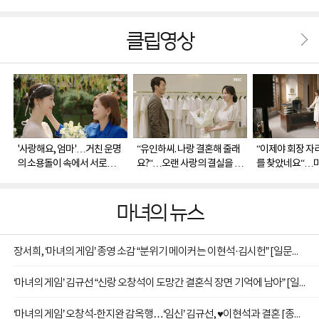
클립영상
'사랑해요, 엄마'…거친 운명
“유인하씨. 나랑 결혼해 줄래
“이제야 회장 자
의 소용돌이 속에서 서로를
요?“…오랜 사랑의 결실을 맺
를 찾았네요“…마
지켜낸 유경(장서희)과 혜수
는 혜수(김규선)와 인하(이현
그룹 회장 자리에
(김규선)
석)
(장서희)
마녀의 뉴스
장서희, ‘마녀의 게임’ 종영 소감 “분위기 메이커는 이현석·김시헌” [일문일답]
‘마녀의 게임’ 김규선 “신랑 오창석이 도망간 결혼식 장면 기억에 남아” [일문일답]
‘마녀의 게임’ 오창석-한지완 감옥행…‘임신’ 김규선, ♥이현석과 결혼 [종합]