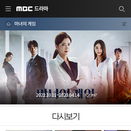
드라마
MBC
마녀의 게임
897
2022.10.11~2023.04.14
다시보기