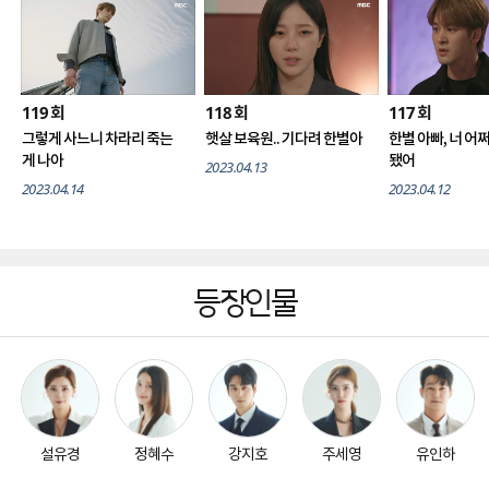
119
118
117
회
회
회
그렇게 사느니 차라리 죽는
햇살 보육원.. 기다려 한별아
한별 아빠, 너 어
게 나아
됐어
2023.04.13
2023.04.14
2023.04.12
등장인물
설유경
정혜수
강지호
주세영
유인하