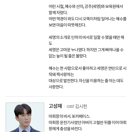
어린 시절, 혜수와 선미, 강주(세영)와 보육원에서
함께 자랐다.
어떤 역경이 와도 다시 오뚝이처럼 일어나는 혜수를
보면 마음이 따뜻해진다.
세영의 소개로 인하의 비서로 일할 수 됐을 때만 해
도
세영은 고마운 누나였다. 하지만 그게 빠져나올 수
없는 늪이 될 줄은 몰랐다.
혜수는 한 사람으로서 좋아하고 세영은 연민으로 시
작돼 짝사랑하는
대상으로 발전한다. 자신을 이용하는 줄 아는 데도
사랑한다.
cast
고성재
김시헌
마회장의 비서. 포커페이스.
마회장 운전기사였던 아버지 고철만 뒤를 이어 마회
장에게 충성을 바친다.