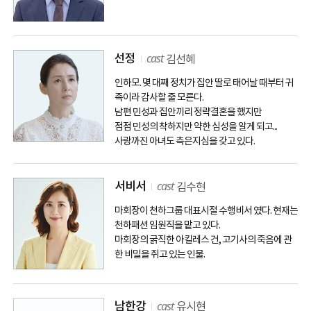
cast
선정
김선혜
인하모. 몇 대째 정치가 집안 딸로 태어날 때부터 귀
족이라 감사할 줄 모른다.
남편 민성과 집안끼리 정략결혼을 했지만
점점 민성의 착하지만 약한 심성을 알게 되고...
사랑까진 아녀도 측은지심을 갖고 있다.
cast
서비서
김수현
마회장이 천하그룹 대표시절 수행비서 였다. 현재는
천하패션 임원직을 맡고 있다.
마회장의 굵직한 아킬레스 건, 고기사의 죽음에 관
한 비밀을 쥐고 있는 인물.
cast
남한강
유시현