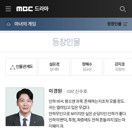
드라마
MBC
마녀의 게임
등장인물
등장인물
설유경
정혜수
강지호
인물 관계도
장서희
김규선
오창석
cast
이경원
신수호
인하 비서. 평소엔 과묵. 존재하는지조차 모를 정도.
귀는 열려있고 입은 무겁다.
안하무인으로 보이지만 실은 순딩이인 인하가 좋다.
인하의 변덕, 투정, 짜증에도 전혀 흔들리지 않는 마
이웨이 과.