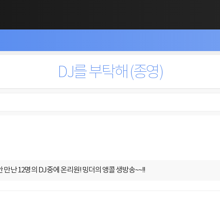
DJ를 부탁해 (종영)
안 만난 12명의 DJ중에 온리원! 밍더의 앵콜 생방송~~!!