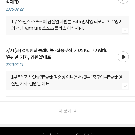
석재PD
2025.02.22
1부 '스진스:스포츠에 진심인 사람들' with 민자영 리포터, 2부 '명예
의 전당' with MBC스포츠 플러스 이석재PD
내용 더보기
2/21(금) 정영한의 플레이볼 - 집중분석, 2025 K리그2 with.
재생
'윤진만' 기자, '김원일'대표
2025.02.21
1부 "스포츠 잇슈?!" with 김준상 아나운서/ 2부 "축구아싸" with 윤
진만 기자, 김원일 대표
내용 더보기
더 보기