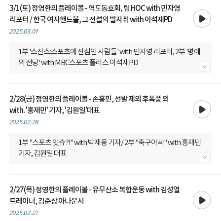
3/1(토) 정영한의 플레이볼 - 역도동호회, 팀 HOC with 민자영
재생
리포터 / 한국 여자핸드볼, 그 전설의 발자취 with 이석재PD
2025.03.01
1부 '스진스:스포츠에 진심인 사람들' with 민자영 리포터, 2부 '명예
의 전당' with MBC스포츠 플러스 이석재PD
내용 더보기
2/28(금) 정영한의 플레이볼 - 손흥민, 선발 제외 후폭풍 외
재생
with. '홍재민' 기자, '김원일'대표
2025.02.28
1부 "스포츠 잇슈?!" with 박재웅 기자/ 2부 "축구아싸" with 홍재민
기자, 김원일 대표
내용 더보기
2/27(목) 정영한의 플레이볼 - 유무산소 복합운동 with 김성열
재생
트레이너, 김준상 아나운서
2025.02.27