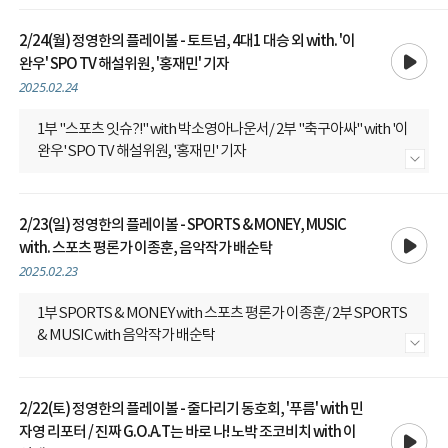
2/24(월) 정영한의 플레이볼 - 토트넘, 4대1 대승 외 with. '이
재생
완우' SPO TV 해설위원, '홍재민' 기자
2025.02.24
1부 "스포츠 잇슈?!" with 박소영아나운서/ 2부 "축구아싸" with '이
완우' SPO TV 해설위원, '홍재민' 기자
내용 더보기
2/23(일) 정영한의 플레이볼 - SPORTS & MONEY, MUSIC
재생
with. 스포츠 평론가 이종훈, 음악작가 배순탁
2025.02.23
1부 SPORTS & MONEY with 스포츠 평론가 이종훈/ 2부 SPORTS
& MUSIC with 음악작가 배순탁
내용 더보기
2/22(토) 정영한의 플레이볼 - 줄다리기 동호회, '푸름' with 민
재생
자영 리포터 / 진짜 G.O.A.T는 바로 나! 노박 조코비치 with 이