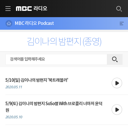
라디오
MBC
MBC 라디오 Podcast
김이나의 밤편지 (종영)
재생
5/10(일) 김이나의 밤편지 '북트래블러'
2020.05.11
5/9(토) 김이나의 밤편지 SoSo썰 With 브로콜리 너마저 윤덕
재생
원
2020.05.10