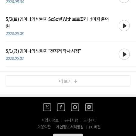
2020.05.04
5/2(토) 김이나의 밤편지 SoSo썰 With 브로콜리 너마저 윤덕
재생
원
2020.05.03
재생
5/1(금) 김이나의 밤편지 "전지적 작사 시점"
2020.05.02
더 보기
사업자 정보
공지사항
고객센터
개인정보 처리방침
이용약관
PC 버전