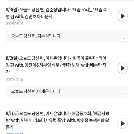
8/3(월) 오늘도 당신 편, 김준상입니다 - ‘요즘 우리는’ 요즘 폭
재생
염 편 with. 김민호 아나운서
2026.08.03
오늘도 당신 편, 김준상입니다
내용 더보기
8/2(일) 오늘도 당신 편, 이재은입니다 - ‘희곡이 들린다’ 리어
재생
왕 편 with. 양진억&허부영 배우 / ‘뻔한 노래’ with 배순탁 작
가
2026.08.02
오늘도 당신 편, 이재은입니다
내용 더보기
8/1(토) 오늘도 당신 편, 이재은입니다 - 해금동호회, '해금사랑
재생
방' with. 민자영 리포터 / ‘유럽 폭염’ with. 박수홍 녹색연합 활
동가