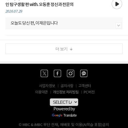
인 탐구생활 편 with. 오동훈 정신과 전문의
2026.07.29
오늘도 당신 편, 이재은입니다
내용 더보기
더 보기
사업자 정보
공지사항
고객센터
개인정보 처리방침
이용약관
PC 버전
Powered by
Translate
© MBC & iMBC 무단 전재, 재배포 및 이용(AI학습 포함)금지