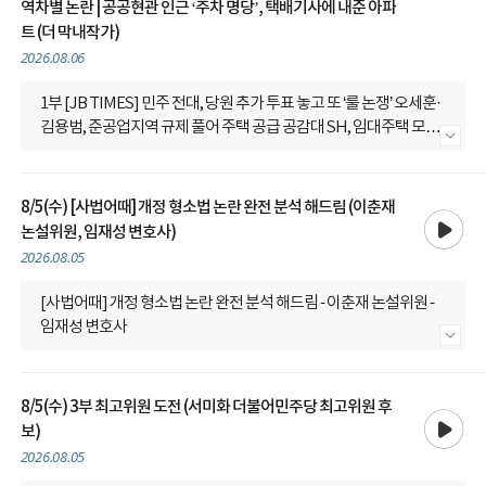
역차별 논란 | 공공현관 인근 ‘주차 명당’, 택배기사에 내준 아파
트 (더 막내작가)
2026.08.06
1부 [JB TIMES] 민주 전대, 당원 추가 투표 놓고 또 ‘룰 논쟁’ 오세훈·
김용범, 준공업지역 규제 풀어 주택 공급 공감대 SH, 임대주택 모집
내용 더보기
에 ‘취약계층 가점’ 폐지 하루 2명 쓰러진 ‘42도’ 쿠팡 물류캠프 지방
국립대 신입생 '등록금 0원' 추진...역차별 논란 공공현관 인근 ‘주차
명당’, 택배기사에 내준 아파트 - 더 막내작가
8/5(수) [사법어때] 개정 형소법 논란 완전 분석 해드림 (이춘재
재생
논설위원, 임재성 변호사)
2026.08.05
[사법어때] 개정 형소법 논란 완전 분석 해드림 - 이춘재 논설위원 -
임재성 변호사
내용 더보기
8/5(수) 3부 최고위원 도전 (서미화 더불어민주당 최고위원 후
재생
보)
2026.08.05