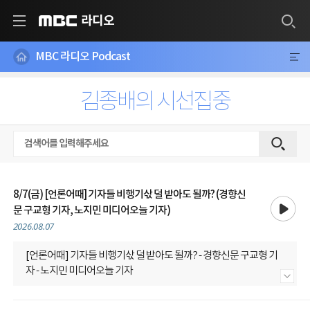
라디오
MBC
MBC 라디오 Podcast
김종배의 시선집중
8/7(금) [언론어때] 기자들 비행기삯 덜 받아도 될까? (경향신
재생
문 구교형 기자, 노지민 미디어오늘 기자)
2026.08.07
[언론어때] 기자들 비행기삯 덜 받아도 될까? - 경향신문 구교형 기
자 - 노지민 미디어오늘 기자
내용 더보기