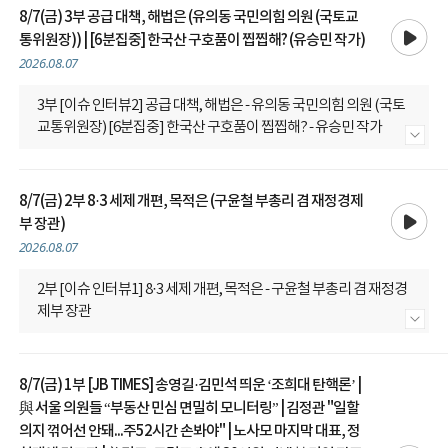
8/7(금) 3부 공급 대책, 해법은 (유의동 국민의힘 의원 (국토교
재생
통위원장)) | [6분집중] 한국산 구호품이 찝찝해? (유승민 작가)
2026.08.07
3부 [이슈 인터뷰2] 공급 대책, 해법은 - 유의동 국민의힘 의원 (국토
교통위원장) [6분집중] 한국산 구호품이 찝찝해? - 유승민 작가
내용 더보기
8/7(금) 2부 8·3 세제 개편, 목적은 (구윤철 부총리 겸 재정경제
재생
부 장관)
2026.08.07
2부 [이슈 인터뷰1] 8·3 세제 개편, 목적은 - 구윤철 부총리 겸 재정경
제부 장관
내용 더보기
8/7(금) 1부 [JB TIMES] 송영길·김민석 띄운 ‘조희대 탄핵론’ |
與 서울 의원들 “부동산 민심 면밀히 모니터링” | 김정관 "일할
의지 꺾어선 안돼...주52시간 손봐야" | 노사모 마지막 대표, 정
재생