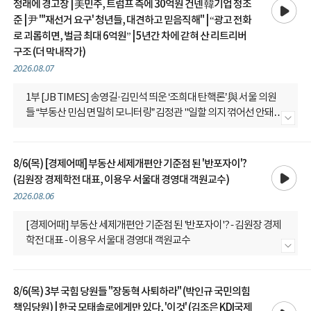
청래에 경고장 | 美민주, 트럼프 측에 30억원 건넨 韓기업 정조
준 | 尹 "'재선거 요구' 청년들, 대견하고 믿음직해" | “광고 전화
로 괴롭히면, 벌금 최대 6억원” | 5년간 차에 갇혀 산 리트리버
구조 (더 막내작가)
2026.08.07
1부 [JB TIMES] 송영길·김민석 띄운 ‘조희대 탄핵론’ 與 서울 의원
들 “부동산 민심 면밀히 모니터링” 김정관 "일할 의지 꺾어선 안돼...
내용 더보기
주52시간 손봐야" 노사모 마지막 대표, 정청래에 경고장 美민주, 트
럼프 측에 30억원 건넨 韓기업 정조준 尹 "'재선거 요구' 청년들, 대
견하고 믿음직해" “광고 전화로 괴롭히면, 벌금 최대 6억원” 5년간
8/6(목) [경제어때] 부동산 세제개편안 기준점 된 '반포자이'?
재생
차에 갇혀 산 리트리버 구조 - 더 막내작가
(김원장 경제학전 대표, 이용우 서울대 경영대 객원교수)
2026.08.06
[경제어때] 부동산 세제개편안 기준점 된 '반포자이'? - 김원장 경제
학전 대표 - 이용우 서울대 경영대 객원교수
내용 더보기
8/6(목) 3부 국힘 당원들 "장동혁 사퇴하라" (박인규 국민의힘
재생
책임당원) | 한국 모태솔로에게만 있다, '이것' (김조은 KDI국제