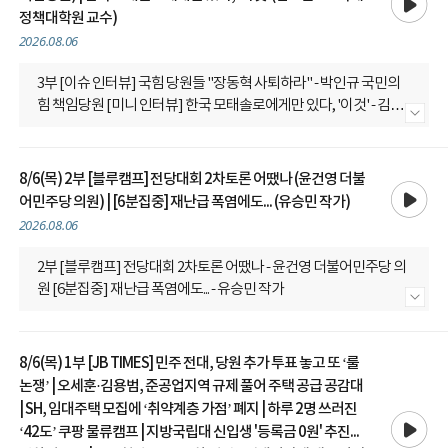
정책대학원 교수)
2026.08.06
3부 [이슈 인터뷰] 국힘 당원들 "장동혁 사퇴하라" - 박인규 국민의
힘 책임당원 [미니 인터뷰] 한국 모태솔로에게만 있다, '이것' - 김조
내용 더보기
은 KDI국제정책대학원 교수
8/6(목) 2부 [블루캠프] 전당대회 2차토론 어땠나 (윤건영 더불
재생
어민주당 의원) | [6분집중] 재난급 폭염에도... (유승민 작가)
2026.08.06
2부 [블루캠프] 전당대회 2차토론 어땠나 - 윤건영 더불어민주당 의
원 [6분집중] 재난급 폭염에도... - 유승민 작가
내용 더보기
8/6(목) 1부 [JB TIMES] 민주 전대, 당원 추가 투표 놓고 또 ‘룰
논쟁’ | 오세훈·김용범, 준공업지역 규제 풀어 주택 공급 공감대
| SH, 임대주택 모집에 ‘취약계층 가점’ 폐지 | 하루 2명 쓰러진
재생
‘42도’ 쿠팡 물류캠프 | 지방국립대 신입생 '등록금 0원' 추진...