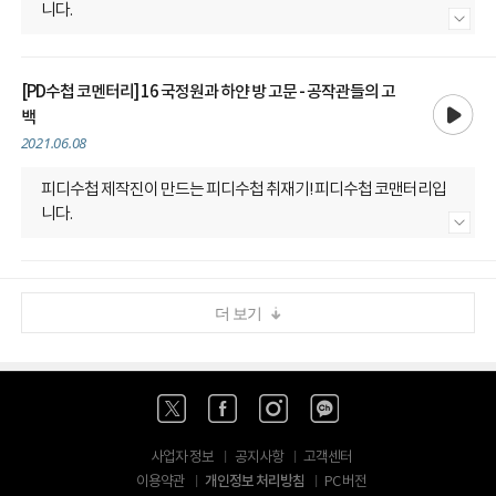
니다.
내용 더보기
[PD수첩 코멘터리] 16 국정원과 하얀 방 고문 - 공작관들의 고
재생
백
2021.06.08
피디수첩 제작진이 만드는 피디수첩 취재기! 피디수첩 코맨터리입
니다.
내용 더보기
더 보기
사업자 정보
공지사항
고객센터
개인정보 처리방침
이용약관
PC 버전