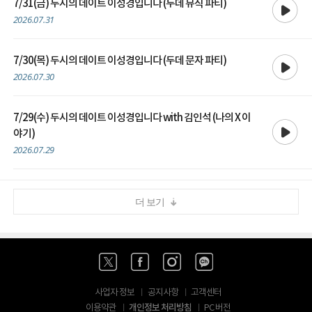
7/31(금) 두시의 데이트 이성경입니다 (두데 뮤직 파티)
2026.07.31
재생
7/30(목) 두시의 데이트 이성경입니다 (두데 문자 파티)
2026.07.30
7/29(수) 두시의 데이트 이성경입니다 with 김인석 (나의 X 이
재생
야기)
2026.07.29
더 보기
사업자 정보
공지사항
고객센터
개인정보 처리방침
이용약관
PC 버전