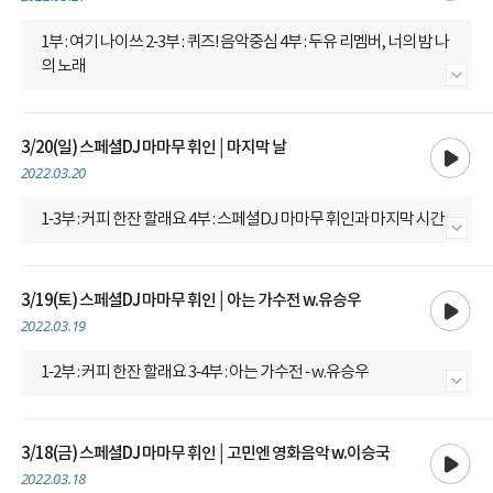
1부 : 여기 나이쓰 2-3부 : 퀴즈! 음악중심 4부 : 두유 리멤버, 너의 밤 나
의 노래
내용 더보기
재생
3/20(일) 스페셜DJ 마마무 휘인│마지막 날
2022.03.20
1-3부 : 커피 한잔 할래요 4부 : 스페셜DJ 마마무 휘인과 마지막 시간
내용 더보기
재생
3/19(토) 스페셜DJ 마마무 휘인│아는 가수전 w.유승우
2022.03.19
1-2부 : 커피 한잔 할래요 3-4부 : 아는 가수전 - w.유승우
내용 더보기
재생
3/18(금) 스페셜DJ 마마무 휘인│고민엔 영화음악 w.이승국
2022.03.18