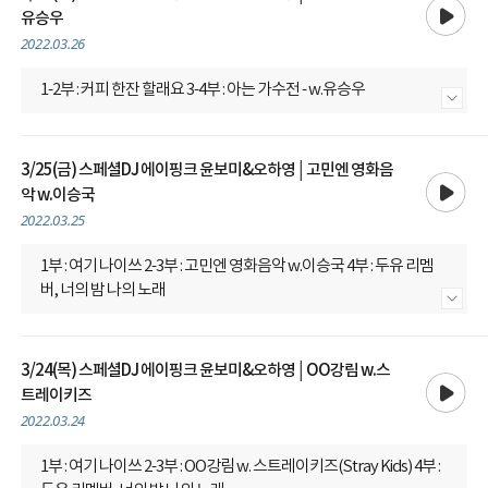
유승우
2022.03.26
1-2부 : 커피 한잔 할래요 3-4부 : 아는 가수전 - w.유승우
내용 더보기
3/25(금) 스페셜DJ 에이핑크 윤보미&오하영│고민엔 영화음
재생
악 w.이승국
2022.03.25
1부 : 여기 나이쓰 2-3부 : 고민엔 영화음악 w.이승국 4부 : 두유 리멤
버, 너의 밤 나의 노래
내용 더보기
3/24(목) 스페셜DJ 에이핑크 윤보미&오하영│OO강림 w.스
재생
트레이키즈
2022.03.24
1부 : 여기 나이쓰 2-3부 : OO강림 w. 스트레이키즈(Stray Kids) 4부 :