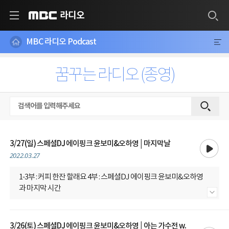
라디오
MBC
MBC 라디오 Podcast
꿈꾸는 라디오 (종영)
재생
3/27(일) 스페셜DJ 에이핑크 윤보미&오하영│마지막날
2022.03.27
1-3부 : 커피 한잔 할래요 4부 : 스페셜DJ 에이핑크 윤보미&오하영
과 마지막 시간
내용 더보기
3/26(토) 스페셜DJ 에이핑크 윤보미&오하영│아는 가수전 w.
재생