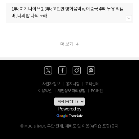
1부 : 여기 나이쓰 2-3부 : 고민엔 영화음악 w.이승국 4부 : 두유 리멤
버, 너의 밤 나의 노래
내용 더보기
더 보기
사업자 정보
공지사항
고객센터
개인정보 처리방침
이용약관
PC 버전
Powered by
Translate
© MBC & iMBC 무단 전재, 재배포 및 이용(AI학습 포함)금지