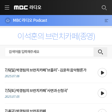
라디오
MBC
MBC 라디오 Podcast
이석훈의 브런치카페(종영)
재생
7/6(일) 박경림의 브런치카페 '브플리' - 김윤하 음악평론가
2025.07.06
재생
7/5(토) 박경림의 브런치카페 '사연과 신청곡'
2025.07.05
재생
7/4(금) 박경림의 브런치카페