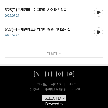
재생
6/28(토) 문채원의 브런치카페 '사연과 신청곡'
2025.06.28
재생
6/27(금) 문채원의 브런치카페 '뿅뿅! 라디오락실'
2025.06.27
더 보기
사업자 정보
공지사항
고객센터
개인정보 처리방침
이용약관
PC 버전
Powered by